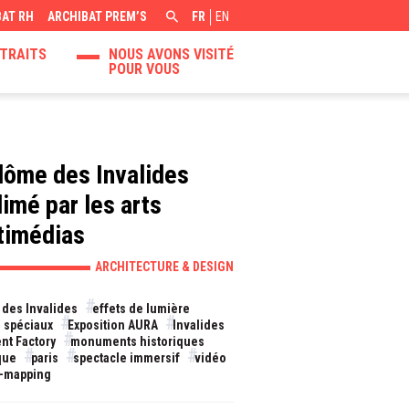
BAT RH
ARCHIBAT PREM’S
FR
EN
TRAITS
NOUS AVONS VISITÉ
POUR VOUS
dôme des Invalides
limé par les arts
timédias
ARCHITECTURE & DESIGN
des Invalides
effets de lumière
s spéciaux
Exposition AURA
Invalides
t Factory
monuments historiques
que
paris
spectacle immersif
vidéo
-mapping