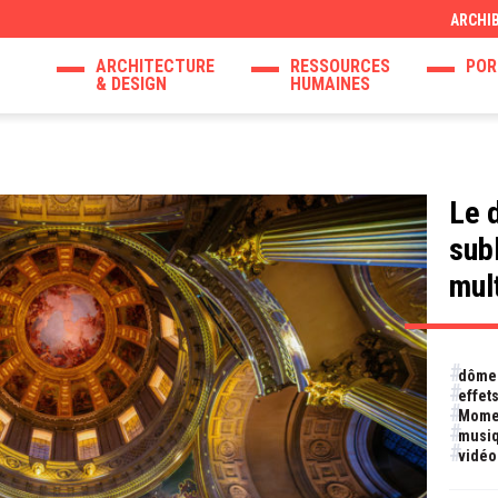
ARCHI
ARCHITECTURE
RESSOURCES
POR
& DESIGN
HUMAINES
Le 
sub
mul
dôme 
effet
Momen
musi
vidéo