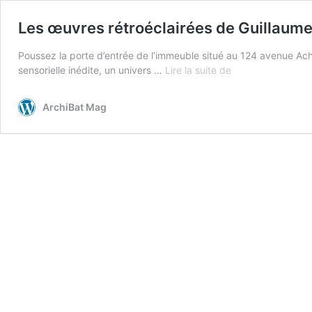
Les œuvres rétroéclairées de Guillaume 
Poussez la porte d’entrée de l’immeuble situé au 124 avenue Achi
Les
sensorielle inédite, un univers …
Lire la suite de
œuvres
rétroéclairées
ArchiBat Mag
de
Guillaume
Bottazzi
à
Neuilly