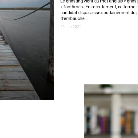
Le ghosting vient du mot anglais « ghost 
« fantôme ». En recrutement, ce terme d
candidat disparaisse soudainement du 
d’embauche,…
29 juin 2021