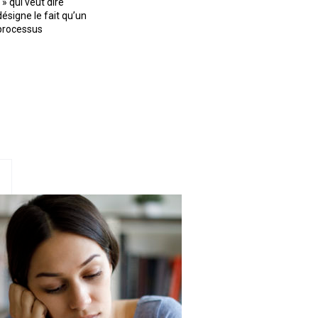
» qui veut dire
ésigne le fait qu’un
processus