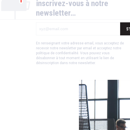
inscrivez-vous à notre
newsletter…
S
En renseignant votre adresse email, vous acceptez de
recevoir notre newsletter par email et acceptez notre
politique de confidentialité
.
Vous pouvez vous
désabonner à tout moment en utilisant le lien de
désinscription dans notre newsletter.