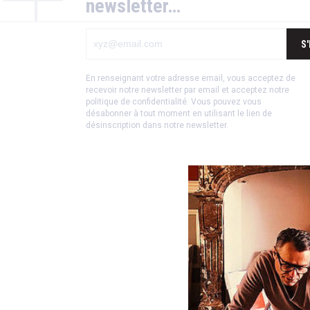
newsletter…
S
En renseignant votre adresse email, vous acceptez de
recevoir notre newsletter par email et acceptez notre
politique de confidentialité
.
Vous pouvez vous
désabonner à tout moment en utilisant le lien de
désinscription dans notre newsletter.