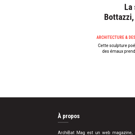
La 
Bottazzi
ARCHITECTURE & DE
Cette sculpture poé
des émaux prendr
À propos
ArchiBat Mag est un web magazine, 