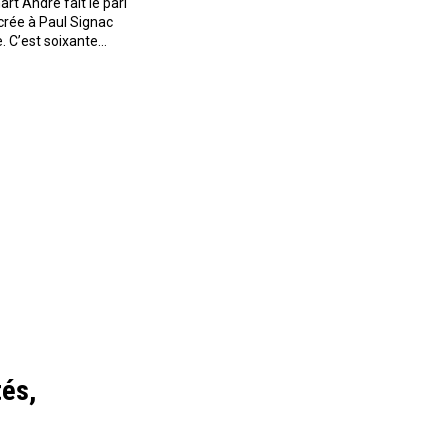
t André fait le pari
crée à Paul Signac
. C’est soixante…
tés,