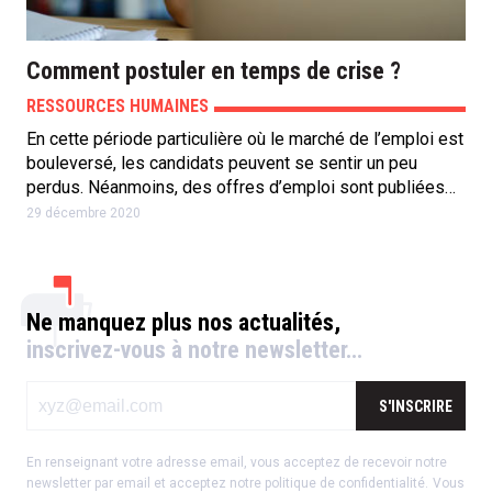
Comment postuler en temps de crise ?
RESSOURCES HUMAINES
En cette période particulière où le marché de l’emploi est
bouleversé, les candidats peuvent se sentir un peu
perdus. Néanmoins, des offres d’emploi sont publiées…
29 décembre 2020
Ne manquez plus nos actualités,
inscrivez-vous à notre newsletter…
S'INSCRIRE
En renseignant votre adresse email, vous acceptez de recevoir notre
newsletter par email et acceptez notre
politique de confidentialité
.
Vous