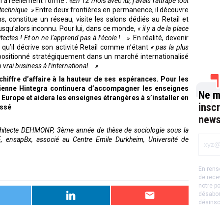
l’a réellement formé :
«En 12 mois avec lui, j’avais rattrapé tout
technique. »
Entre deux frontières en permanence, il découvre
, constitue un réseau, visite les salons dédiés au Retail et
jusqu’alors inconnu. Pour lui, dans ce monde,
« il y a de la place
itectes ! Et on ne l’apprend pas à l’école !… »
. En réalité, devenir
 qu’il décrive son activité Retail comme n’étant
« pas la plus
ositionné stratégiquement dans un marché internationalisé
 un vrai business à l’international… »
chiffre d’affaire à la hauteur de ses espérances. Pour les
alienne Hintegra continuera d’accompagner les enseignes
Ne m
 Europe et aidera les enseignes étrangères à s’installer en
insc
assé
news
rchitecte DEHMONP, 3ème année de thèse de sociologie sous la
E, ensapBx, associé au Centre Emile Durkheim, Université de
En rens
de rece
notre
po
désabon
désinsc