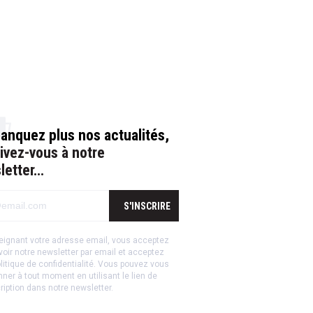
anquez plus nos actualités,
rivez-vous à notre
letter…
S'INSCRIRE
eignant votre adresse email, vous acceptez
voir notre newsletter par email et acceptez
litique de confidentialité
.
Vous pouvez vous
ner à tout moment en utilisant le lien de
ription dans notre newsletter.