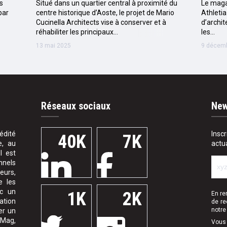
s
Situé dans un quartier central à proximité du
Le maga
par
centre historique d’Aoste, le projet de Mario
Athletia
Cucinella Architects vise à conserver et à
d’archi
réhabiliter les principaux…
les…
13 mai 2025
9 décem
Réseaux sociaux
New
édité
Insc
40K
7K
e, au
actu
l est
nnels
eurs,
e les
ec un
1K
2K
En re
ation
de re
notr
er un
 Mag,
Vous