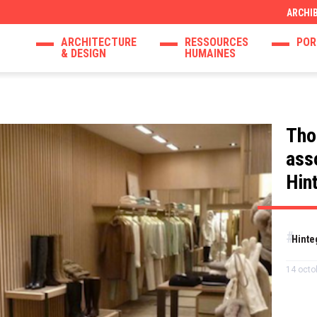
ARCHI
ARCHITECTURE
RESSOURCES
POR
& DESIGN
HUMAINES
Tho
ass
Hin
Hinte
14 octo