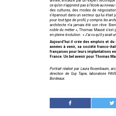
année, encadré par un expert technique 
ce qu’on n’apprend pas à l’école au niveau 
des cultures, des modes de négociations
s’épanouit dans un secteur qui lui était 
pour tout type de profil, y compris les arch
architecte n’a jamais été son rêve. Bien
noble du métier »
, Thomas Massé s’est p
en pleine évolution :
« J’ai vu qu’il y avait
Aujourd’hui il crée des emplois et du 
années à venir, sa société franco-it
françaises pour leurs implantations en
France. Un bel avenir pour Thomas M
Portrait réalisé par Laura Rosenbaum, a
direction de Guy Tapie, laboratoire PAV
Bordeaux.