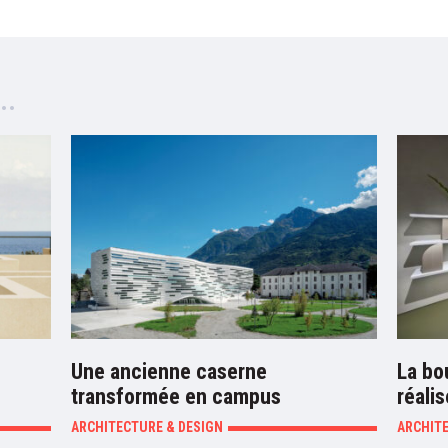
Une ancienne caserne
La bo
transformée en campus
réali
ARCHITECTURE & DESIGN
ARCHIT