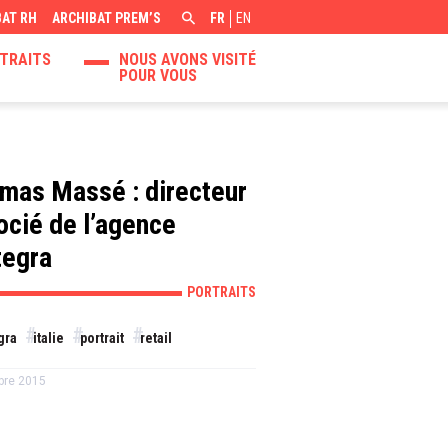
BAT RH
ARCHIBAT PREM’S
FR
EN
TRAITS
NOUS AVONS VISITÉ
POUR VOUS
mas Massé : directeur
ocié de l’agence
tegra
PORTRAITS
gra
italie
portrait
retail
bre 2015