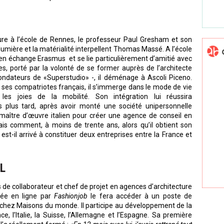
ure à l’école de Rennes, le professeur Paul Gresham et son
lumière et la matérialité interpellent Thomas Massé. A l’école
 en échange Erasmus et se lie particulièrement d’amitié avec
es, porté par la volonté de se former auprès de l’architecte
fondateurs de «Superstudio» -, il déménage à Ascoli Piceno.
c ses compatriotes français, il s’immerge dans le mode de vie
e les joies de la mobilité. Son intégration lui réussira
 plus tard, après avoir monté une société unipersonnelle
n maître d’œuvre italien pour créer une agence de conseil en
ais comment, à moins de trente ans, alors qu’il obtient son
st-il arrivé à constituer deux entreprises entre la France et
L
es de collaborateur et chef de projet en agences d’architecture
iée en ligne par
Fashionjob
le fera accéder à un poste de
 chez Maisons du monde. Il participe au développement de la
, l’Italie, la Suisse, l’Allemagne et l’Espagne. Sa première