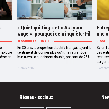
u
« Quiet quitting » et « Act your
Entre
wage », pourquoi cela inquiète-t-il
une a
les entreprises ?
RESSOURCES HUMAINES
RESSOU
ue
En 30 ans, la proportion d’actifs français ayant le
Selon l
tomologie
sentiment de donner plus qu’ils ne retirent de
des ent
mène en
leur travail a quasiment doublé, passant de 25%
recrute
…
Largeme
7 janvier 2025
6 octobr
Réseaux sociaux
New