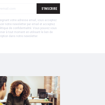
S'INSCRIRE
eignant votre adresse email, vous acceptez
voir notre newsletter par email et acceptez
litique de confidentialité
.
Vous pouvez vous
ner à tout moment en utilisant le lien de
ription dans notre newsletter.