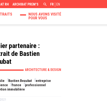
BAT RH
ARCHIBAT PREM’S
FR
EN
TRAITS
NOUS AVONS VISITÉ
POUR VOUS
ier partenaire :
trait de Bastien
ubat
ARCHITECTURE & DESIGN
alie
Bastien Beaubat
entreprise
ience
france
professionnel
tion immobilière
t 2021