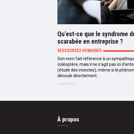
Qu’est-ce que le syndrome d
scarabée en entreprise ?
RESSOURCES HUMAINES
Son nom fait référence à un sympathiq
coléoptère, mais il ne s’agit pas ici d’en
(étude des insectes), même si le phéno
découle directement.…
6 avril 2026
À propos