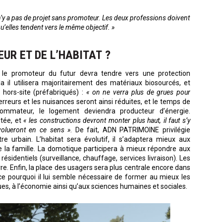
 il n’y a pas de projet sans promoteur. Les deux professions doivent
qu’elles tendent vers le même objectif. »
UR ET DE L’HABITAT ?
le promoteur du futur devra tendre vers une protection
a il utilisera majoritairement des matériaux biosourcés, et
 hors-site (préfabriqués) :
« on ne verra plus de grues pour
 erreurs et les nuisances seront ainsi réduites, et le temps de
sommateur, le logement deviendra producteur d’énergie.
itée, et
« les constructions devront monter plus haut, il faut s’y
volueront en ce sens »
. De fait, ADN PATRIMOINE privilégie
tre urbain. L’habitat sera évolutif, il s’adaptera mieux aux
e la famille. La domotique participera à mieux répondre aux
ésidentiels (surveillance, chauffage, services livraison). Les
re. Enfin, la place des usagers sera plus centrale encore dans
 ce pourquoi il lui semble nécessaire de former au mieux les
ues, à l’économie ainsi qu’aux sciences humaines et sociales.