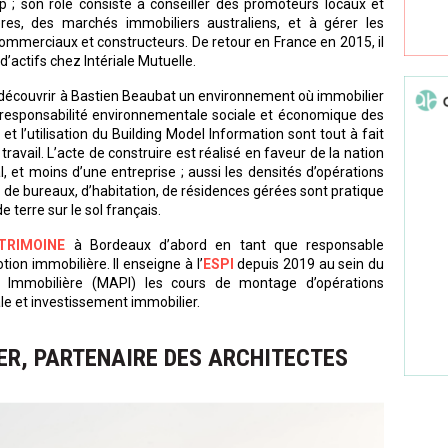
 ; son rôle consiste à conseiller des promoteurs locaux et
res, des marchés immobiliers australiens, et à gérer les
commerciaux et constructeurs. De retour en France en 2015, il
d’actifs chez Intériale Mutuelle.
 découvrir à Bastien Beaubat un environnement où immobilier
a responsabilité environnementale sociale et économique des
t l’utilisation du Building Model Information sont tout à fait
ravail. L’acte de construire est réalisé en faveur de la nation
 et moins d’une entreprise ; aussi les densités d’opérations
 de bureaux, d’habitation, de résidences gérées sont pratique
e terre sur le sol français.
TRIMOINE
à Bordeaux d’abord en tant que responsable
on immobilière. Il enseigne à l’
ESPI
depuis 2019 au sein du
mmobilière (MAPI) les cours de montage d’opérations
ale et investissement immobilier.
ER, PARTENAIRE DES ARCHITECTES