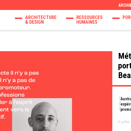
ARCHI
ARCHITECTURE
RESSOURCES
POR
& DESIGN
HUMAINES
Mét
por
Bea
Austr
expér
promo
9 juille