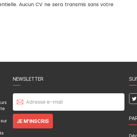
ntielle. Aucun CV ne sera transmis sans votre
NEWSLETTER
SU
eurs
ète
PA
 sur
ès
Déc