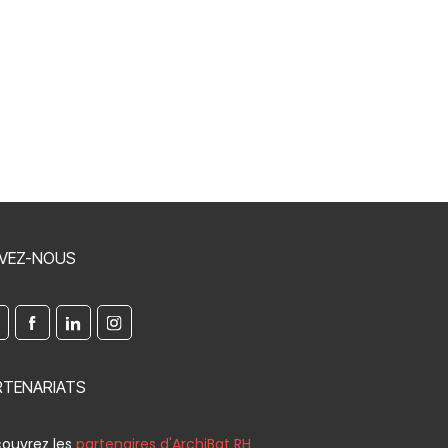
IVEZ-NOUS
RTENARIATS
ouvrez les
partenaires d'ArchiBat RH