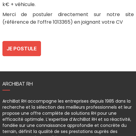
k€ + véhicule.
Merci de postuler directement sur notre site
(référence de l’offre 1013365) en joignant votre CV
JE POSTULE
ARCHIBAT RH
ArchiBat RH accompagne les entreprises depuis 1985 dans la
recherche et la sélection des meilleurs professionnels et leur
propose une offre complète de solutions RH pour une
efficacité optimale. L’expertise d’ArchiBat RH et sa réactivité,
fondée sur une connaissance approfondie et concrète du
terrain, définit la qualité de ses prestations auprès des