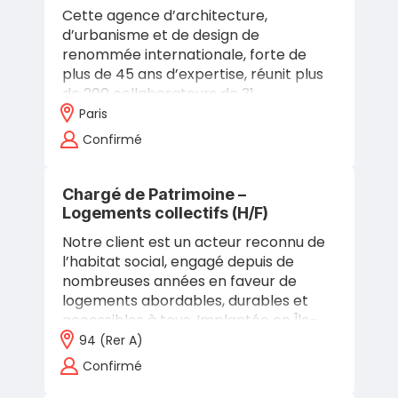
Cette agence d’architecture,
d’urbanisme et de design de
renommée internationale, forte de
plus de 45 ans d’expertise, réunit plus
de 200 collaborateurs de 31
nationalités différentes à travers ses
Paris
bureaux en France et…
Confirmé
Chargé de Patrimoine –
Logements collectifs (H/F)
Notre client est un acteur reconnu de
l’habitat social, engagé depuis de
nombreuses années en faveur de
logements abordables, durables et
accessibles à tous. Implantée en Île-
de-France, cette structure à taille
94 (rer A)
humaine…
Confirmé