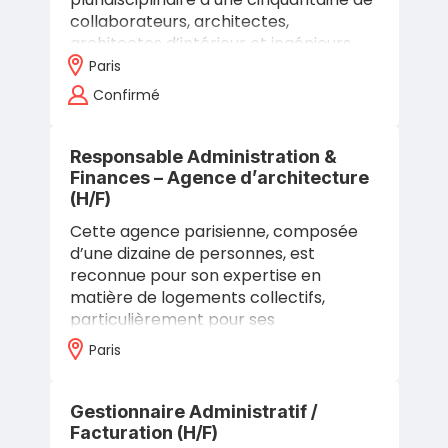
collaborateurs, architectes,
architectes d’intérieur et ingénieurs,
conçoit et pilote des projets
Paris
d’architecture…
Confirmé
Responsable Administration &
Finances – Agence d’architecture
(H/F)
Cette agence parisienne, composée
d’une dizaine de personnes, est
reconnue pour son expertise en
matière de logements collectifs,
particulièrement pour ses
réhabilitations résolument qualitatives.
Paris
Chaque projet propose…
Gestionnaire Administratif /
Facturation (H/F)