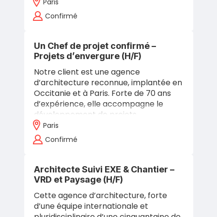
d’immeubles de logements collectifs
Paris
en milieu occupé, pour des bailleurs
Confirmé
sociaux,…
Un Chef de projet confirmé –
Projets d’envergure (H/F)
Notre client est une agence
d’architecture reconnue, implantée en
Occitanie et à Paris. Forte de 70 ans
d’expérience, elle accompagne le
développement de projets
d’envergure en France et à
Paris
l’international dans des…
Confirmé
Architecte Suivi EXE & Chantier –
VRD et Paysage (H/F)
Cette agence d’architecture, forte
d’une équipe internationale et
pluridisciplinaire d’une cinquantaine de