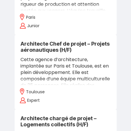
rigueur de production et attention
portée aux usagers. L’équipe travaille
en lien direct avec les deux associés,…
Paris
Junior
Architecte Chef de projet – Projets
aéronautiques (H/F)
Cette agence d’architecture,
implantée sur Paris et Toulouse, est en
plein développement. Elle est
composée d’une équipe multiculturelle
de 35 personnes. Elle réalise des
missions de maîtrise d’oeuvre
Toulouse
complètes pour une…
Expert
Architecte chargé de projet –
Logements collectifs (H/F)