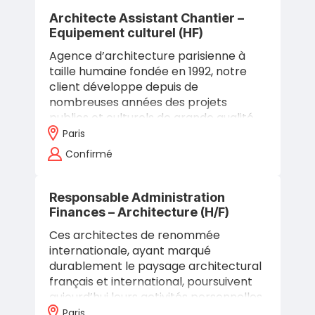
Architecte Assistant Chantier –
Equipement culturel (HF)
Agence d’architecture parisienne à
taille humaine fondée en 1992, notre
client développe depuis de
nombreuses années des projets
publics et culturels de grande qualité
où il a obtenu différents prix et
Paris
récompenses.…
Confirmé
Responsable Administration
Finances – Architecture (H/F)
Ces architectes de renommée
internationale, ayant marqué
durablement le paysage architectural
français et international, poursuivent
aujourd’hui leurs activités personnelles
de recherche, de conférences, de
Paris