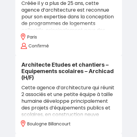
Créée il y a plus de 25 ans, cette
agence d’architecture est reconnue
pour son expertise dans la conception
de programmes de logements
collectifs, principalement pour des
bailleurs sociaux. Sa démarche
Paris
s’appuie sur une…
Confirmé
Architecte Etudes et chantiers –
Equipements scolaires – Archicad
(H/F)
Cette agence d’architecture qui réunit
2 associés et une petite équipe à taille
humaine développe principalement
des projets d’équipements publics et
scolaires, en construction neuve
comme en réhabilitation : collèges,…
Boulogne Billancourt