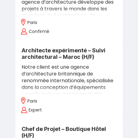
agence d’architecture développe des
projets à travers le monde dans les
domaines de l’architecture, de
l’urbanisme, du design d’intérieur et de
Paris
l’aménagement…
Confirmé
Architecte expérimenté – Suivi
architectural – Maroc (H/F)
Notre client est une agence
d’architecture britannique de
renommée internationale, spécialisée
dans la conception d’équipements
sportifs majeurs, notamment des
stades de grande envergure. Dans le
Paris
cadre de la construction…
Expert
Chef de Projet – Boutique Hôtel
(H/F)