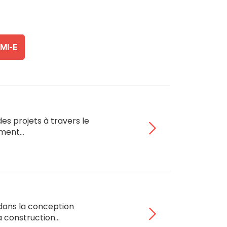
MI-E
s projets à travers le
ement…
 dans la conception
a construction…