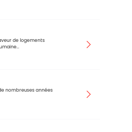
faveur de logements
 humaine…
s de nombreuses années