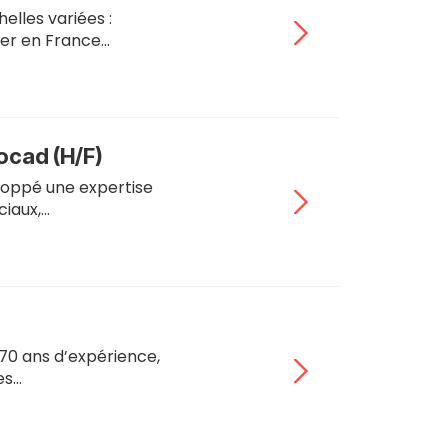
lles variées :
ser en France…
tocad (H/F)
eloppé une expertise
ciaux,…
 70 ans d’expérience,
es…