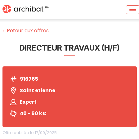
Retour aux offres
DIRECTEUR TRAVAUX (H/F)
916765
Saint etienne
Expert
40 - 60 k€
Offre publiée le 17/09/2025