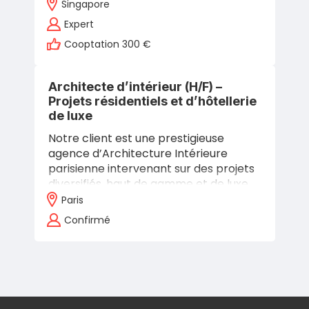
Singapore
Expert
Cooptation 300 €
Architecte d’intérieur (H/F) –
Projets résidentiels et d’hôtellerie
de luxe
Notre client est une prestigieuse
agence d’Architecture Intérieure
parisienne intervenant sur des projets
diversifiés, haut de gamme et de luxe
(résidentiel, hôtellerie, retail, tertiaire).
Paris
Elle réalise des projets en…
Confirmé