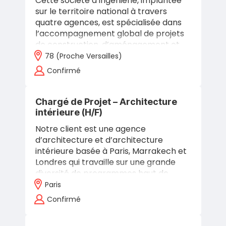
Cette société d’ingénierie, implantée
sur le territoire national à travers
quatre agences, est spécialisée dans
l’accompagnement global de projets
de construction, d’aménagement et
de rénovation. Grâce à une approche…
78 (proche Versailles)
Confirmé
Chargé de Projet – Architecture
intérieure (H/F)
Notre client est une agence
d’architecture et d’architecture
intérieure basée à Paris, Marrakech et
Londres qui travaille sur une grande
diversité de programmes haut de
gamme : résidences privées, hôtels,
Paris
restaurants,…
Confirmé