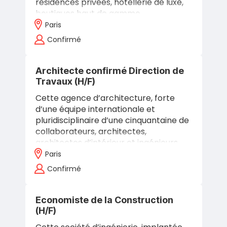
résidences privées, hôtellerie de luxe,
boutiques haut de gamme,
scénographies… Elle a su s’imposer en
Paris
France…
Confirmé
Architecte confirmé Direction de
Travaux (H/F)
Cette agence d’architecture, forte
d’une équipe internationale et
pluridisciplinaire d’une cinquantaine de
collaborateurs, architectes,
architectes d’intérieur et ingénieurs,
conçoit et pilote des projets
Paris
d’architecture…
Confirmé
Economiste de la Construction
(H/F)