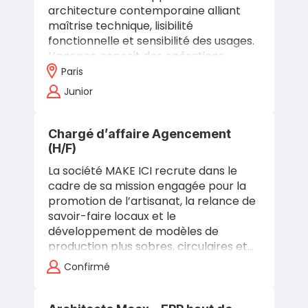
architecture contemporaine alliant
maîtrise technique, lisibilité
fonctionnelle et sensibilité des usages.
L’agence conçoit des opérations
publiques et privées complexes,
Paris
notamment des…
Junior
Chargé d’affaire Agencement
(H/F)
La société MAKE ICI recrute dans le
cadre de sa mission engagée pour la
promotion de l’artisanat, la relance de
savoir-faire locaux et le
développement de modèles de
production plus sobres, circulaires et…
Confirmé