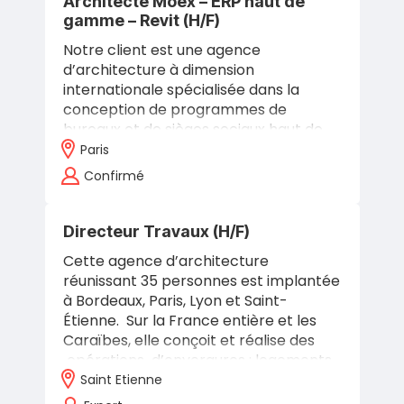
Architecte Moex – ERP haut de
gamme – Revit (H/F)
Notre client est une agence
d’architecture à dimension
internationale spécialisée dans la
conception de programmes de
bureaux et de sièges sociaux haut de
gamme neufs ou en réhabilitation
Paris
lourde. L’agence développe…
Confirmé
Directeur Travaux (H/F)
Cette agence d’architecture
réunissant 35 personnes est implantée
à Bordeaux, Paris, Lyon et Saint-
Étienne. Sur la France entière et les
Caraïbes, elle conçoit et réalise des
opérations d’envergures : logements…
Saint Etienne