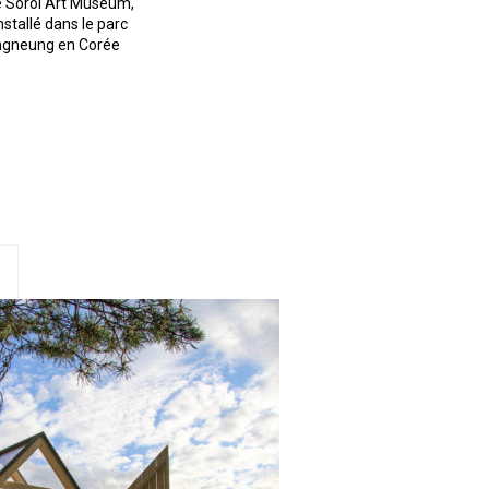
 le Sorol Art Museum,
nstallé dans le parc
angneung en Corée