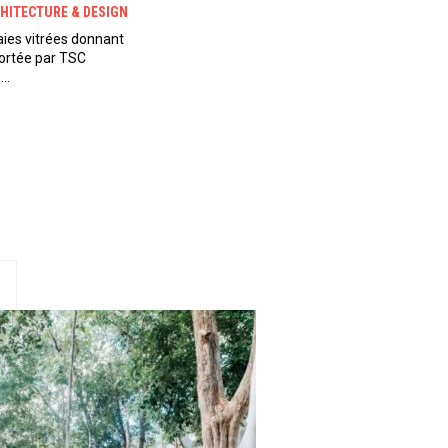
HITECTURE & DESIGN
aies vitrées donnant
pportée par TSC
s…