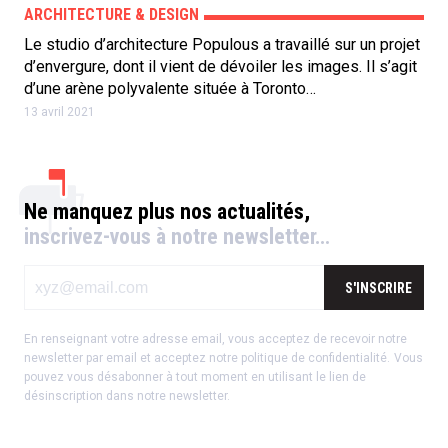
ARCHITECTURE & DESIGN
Le studio d’architecture Populous a travaillé sur un projet
d’envergure, dont il vient de dévoiler les images. Il s’agit
d’une arène polyvalente située à Toronto…
13 avril 2021
Ne manquez plus nos actualités,
inscrivez-vous à notre newsletter…
S'INSCRIRE
En renseignant votre adresse email, vous acceptez de recevoir notre
newsletter par email et acceptez notre
politique de confidentialité
.
Vous
pouvez vous désabonner à tout moment en utilisant le lien de
désinscription dans notre newsletter.