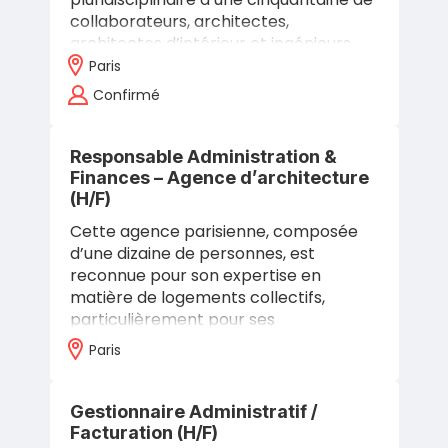
collaborateurs, architectes,
architectes d’intérieur et ingénieurs,
conçoit et pilote des projets
Paris
d’architecture…
Confirmé
Responsable Administration &
Finances – Agence d’architecture
(H/F)
Cette agence parisienne, composée
d’une dizaine de personnes, est
reconnue pour son expertise en
matière de logements collectifs,
particulièrement pour ses
réhabilitations résolument qualitatives.
Paris
Chaque projet propose…
Gestionnaire Administratif /
Facturation (H/F)