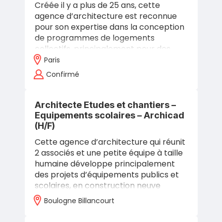
Créée il y a plus de 25 ans, cette
agence d’architecture est reconnue
pour son expertise dans la conception
de programmes de logements
collectifs, principalement pour des
bailleurs sociaux. Sa démarche
Paris
s’appuie sur une…
Confirmé
Architecte Etudes et chantiers –
Equipements scolaires – Archicad
(H/F)
Cette agence d’architecture qui réunit
2 associés et une petite équipe à taille
humaine développe principalement
des projets d’équipements publics et
scolaires, en construction neuve
comme en réhabilitation : collèges,…
Boulogne Billancourt