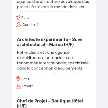
agence d’architecture développe des
projets à travers le monde dans les
domaines de l’architecture, de
l’urbanisme, du design d’intérieur et de
Paris
l’aménagement…
Confirmé
Architecte expérimenté – Suivi
architectural – Maroc (H/F)
Notre client est une agence
d’architecture britannique de
renommée internationale, spécialisée
dans la conception d’équipements
sportifs majeurs, notamment des
stades de grande envergure. Dans le
Paris
cadre de la construction…
Expert
Chef de Projet – Boutique Hôtel
(H/F)