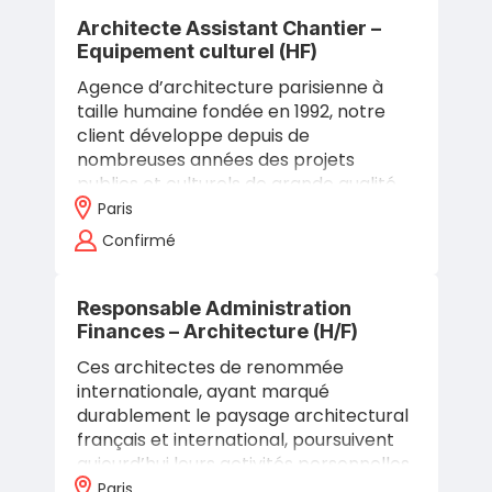
Architecte Assistant Chantier –
Equipement culturel (HF)
Agence d’architecture parisienne à
taille humaine fondée en 1992, notre
client développe depuis de
nombreuses années des projets
publics et culturels de grande qualité
où il a obtenu différents prix et
Paris
récompenses.…
Confirmé
Responsable Administration
Finances – Architecture (H/F)
Ces architectes de renommée
internationale, ayant marqué
durablement le paysage architectural
français et international, poursuivent
aujourd’hui leurs activités personnelles
de recherche, de conférences, de
Paris