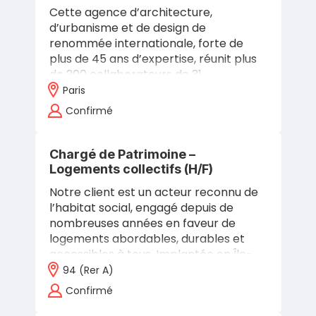
Cette agence d’architecture,
d’urbanisme et de design de
renommée internationale, forte de
plus de 45 ans d’expertise, réunit plus
de 200 collaborateurs de 31
nationalités différentes à travers ses
Paris
bureaux en France et…
Confirmé
Chargé de Patrimoine –
Logements collectifs (H/F)
Notre client est un acteur reconnu de
l’habitat social, engagé depuis de
nombreuses années en faveur de
logements abordables, durables et
accessibles à tous. Implantée en Île-
de-France, cette structure à taille
94 (rer A)
humaine…
Confirmé