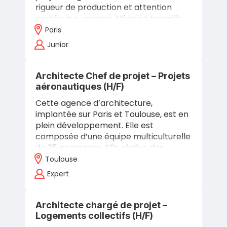
rigueur de production et attention
portée aux usagers. L’équipe travaille
en lien direct avec les deux associés,…
Paris
Junior
Architecte Chef de projet – Projets
aéronautiques (H/F)
Cette agence d’architecture,
implantée sur Paris et Toulouse, est en
plein développement. Elle est
composée d’une équipe multiculturelle
de 35 personnes. Elle réalise des
missions de maîtrise d’oeuvre
Toulouse
complètes pour une…
Expert
Architecte chargé de projet –
Logements collectifs (H/F)