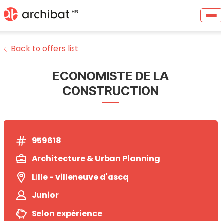
Back to offers list
ECONOMISTE DE LA
CONSTRUCTION
959618
Architecture & Urban Planning
Lille - villeneuve d'ascq
Junior
Selon expérience